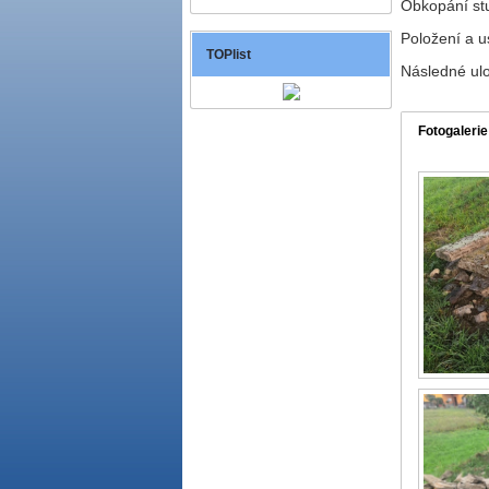
Obkopání stu
Položení a 
TOPlist
Následné ul
Fotogalerie