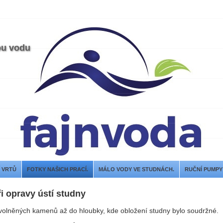
ou vodu
Í VRTŮ
FOTKY NAŠICH PRACÍ.
MÁLO VODY VE STUDNÁCH.
RUČNÍ PUMPY
i opravy ústí studny
volněných kamenů až do hloubky, kde obložení studny bylo soudržné.