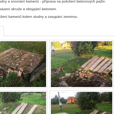
dny a srovnání kamenů - příprava na položení betonových pažin.
usazení skruže a obsypání betonem.
ožení kamenů kolem studny a zasypání zeminou.