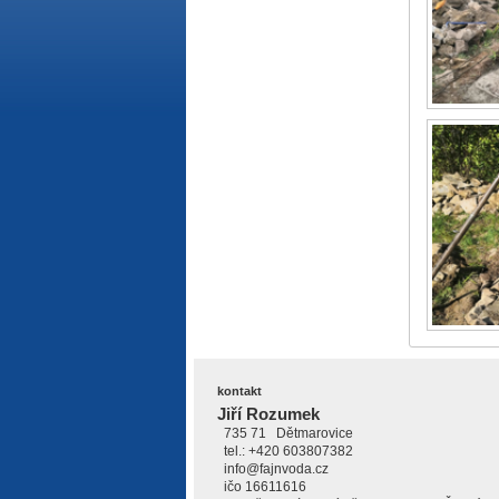
kontakt
Jiří Rozumek
735 71 Dětmarovice
tel.: +420 603807382
info@fajnvoda.cz
ičo 16611616