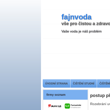
fajnvoda
vše pro čistou a zdrav
Vaše voda je náš problém
ÚVODNÍ STRANA
ČIŠTĚNÍ STUDNÍ
ČIŠTĚN
firmy seznam
postup př
Rozebrání u