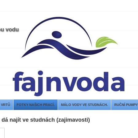
ou vodu
Í VRTŮ
FOTKY NAŠICH PRACÍ.
MÁLO VODY VE STUDNÁCH.
RUČNÍ PUMPY
 dá najít ve studnách (zajimavosti)